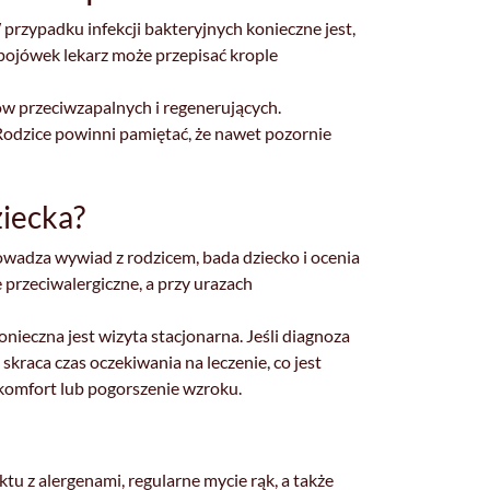
 przypadku infekcji bakteryjnych konieczne jest,
spojówek lekarz może przepisać krople
w przeciwzapalnych i regenerujących.
Rodzice powinni pamiętać, że nawet pozornie
ziecka?
rowadza wywiad z rodzicem, bada dziecko i ocenia
e przeciwalergiczne, a przy urazach
onieczna jest wizyta stacjonarna. Jeśli diagnoza
 skraca czas oczekiwania na leczenie, co jest
komfort lub pogorszenie wzroku.
tu z alergenami, regularne mycie rąk, a także