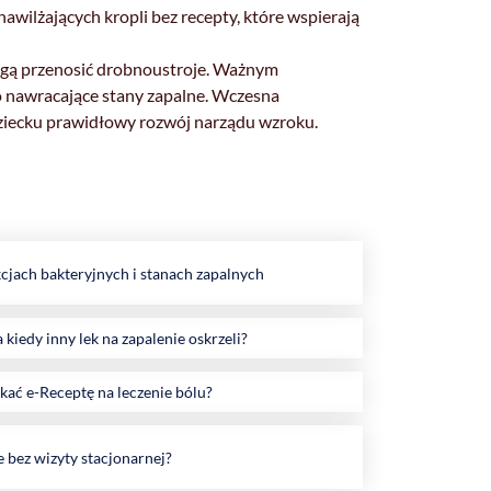
awilżających kropli bez recepty, które wspierają
 mogą przenosić drobnoustroje. Ważnym
to nawracające stany zapalne. Wczesna
dziecku prawidłowy rozwój narządu wzroku.
kcjach bakteryjnych i stanach zapalnych
 kiedy inny lek na zapalenie oskrzeli?
skać e-Receptę na leczenie bólu?
e bez wizyty stacjonarnej?