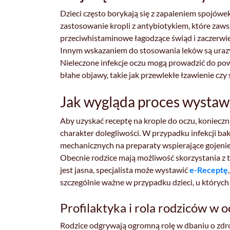
Dzieci często borykają się z zapaleniem spojówe
zastosowanie kropli z antybiotykiem, które zaws
przeciwhistaminowe łagodzące świąd i zaczerwie
Innym wskazaniem do stosowania leków są urazy
Nieleczone infekcje oczu mogą prowadzić do pow
błahe objawy, takie jak przewlekłe łzawienie cz
Jak wygląda proces wystawi
Aby uzyskać receptę na krople do oczu, konieczna
charakter dolegliwości. W przypadku infekcji bak
mechanicznych na preparaty wspierające gojenie
Obecnie rodzice mają możliwość skorzystania z te
jest jasna, specjalista może wystawić
e-Receptę
szczególnie ważne w przypadku dzieci, u któryc
Profilaktyka i rola rodziców w 
Rodzice odgrywają ogromną rolę w dbaniu o zdrow