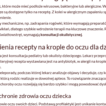
k, które może mieć podłoże wirusowe, bakteryjne lub alergiczne. W
ze są dostępne tylko na receptę. Z kolei w alergicznym zapaleniu 
nienie.
 mechaniczne, np. zadrapania rogówki, które wymagają preparató
ikłań, dlatego szybkie wdrożenie terapii ma kluczowe znaczenie. 
y światłowstręt, wymagają
konsultacji okulistycznej
.
enia recepty na krople do oczu dla d
 jest konsultacja pediatry lub okulisty dziecięcego. Lekarz przep
teryjnej recepta wystawiana jest na antybiotyk, w alergii na kropl
.
leporady, podczas której lekarz analizuje objawy i decyduje, czy k
, którą rodzic realizuje w dowolnej aptece. To rozwiązanie znacząco
h choroby oczu rozwijają się bardzo szybko i mogą powodować dys
ochronie zdrowia oczu dziecka
ie oczu swoich dzieci. Podstawą profilaktyki jest unikanie kontak