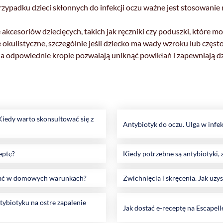
ypadku dzieci skłonnych do infekcji oczu ważne jest stosowanie n
akcesoriów dziecięcych, takich jak ręczniki czy poduszki, które
 okulistyczne, szczególnie jeśli dziecko ma wady wzroku lub częs
y na odpowiednie krople pozwalają uniknąć powikłań i zapewniają 
iedy warto skonsultować się z
Antybiotyk do oczu. Ulga w infe
eptę?
Kiedy potrzebne są antybiotyki, a
sować w domowych warunkach?
Zwichnięcia i skręcenia. Jak uzy
tybiotyku na ostre zapalenie
Jak dostać e-receptę na Escapell